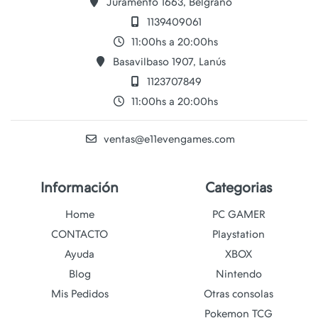
Juramento 1663, Belgrano
1139409061
11:00hs a 20:00hs
Basavilbaso 1907, Lanús
1123707849
11:00hs a 20:00hs
ventas@e11evengames.com
Información
Categorias
Home
PC GAMER
CONTACTO
Playstation
Ayuda
XBOX
Blog
Nintendo
Mis Pedidos
Otras consolas
Pokemon TCG