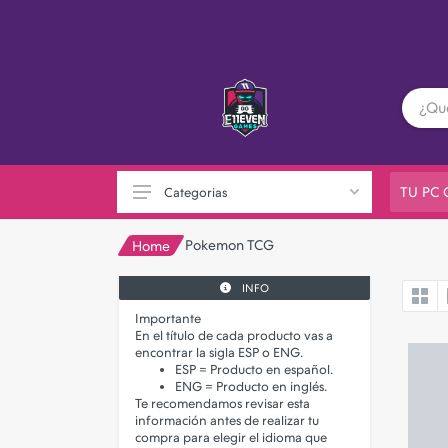
TU PC
Categorias
Pokemon TCG
Home
INFO
PC GAMER
Importante
Playstation
En el título de cada producto vas a
encontrar la sigla
ESP
o
ENG
.
XBOX
ESP
= Producto en
español
.
ENG
= Producto en
inglés
.
Nintendo
Te recomendamos revisar esta
información antes de realizar tu
Otras consolas
compra para elegir el idioma que