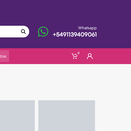
Whatsapp
+5491139409061
0
dos