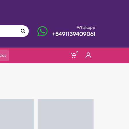
Whatsapp
+5491139409061
0
dos