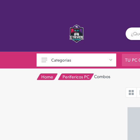
TU PC
Categorias
Combos
Home
Perifericos PC
PC GAMER
Playstation
XBOX
Nintendo
Otras consolas