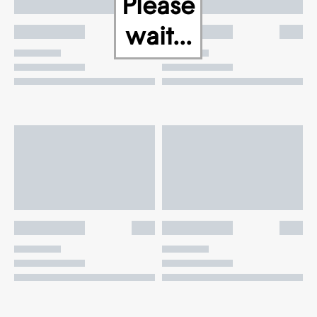
Please
wait...