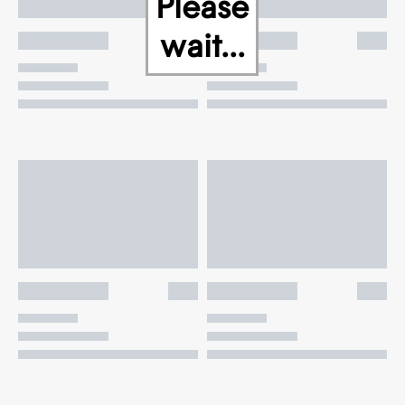
Please
wait...