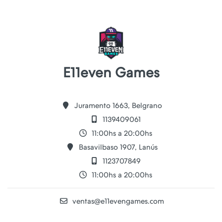
E11even Games
Juramento 1663, Belgrano
1139409061
11:00hs a 20:00hs
Basavilbaso 1907, Lanús
1123707849
11:00hs a 20:00hs
ventas@e11evengames.com