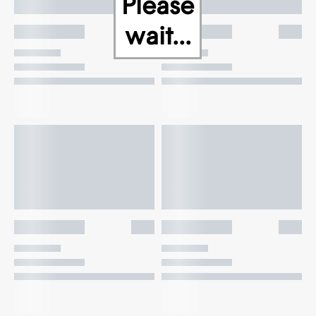
Please
wait...