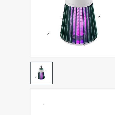
Pokemon TCG
Preventas
SEMINUEVOS
Componentes PC
Gafas Gamer
Mobile Gaming
Notebooks
Perifericos PC
2X1 DIGITALES PS4/PS5
Articulos Geek
Remeras TDV
.
Accesorios telefonía