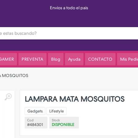
Envios a todo el pais
 GAMER
PREVENTA
Blog
Ayuda
CONTACTO
Mis Pedi
A MOSQUITOS
LAMPARA MATA MOSQUITOS
Gadgets
Lifestyle
Cod
Stock
#484301
DISPONIBLE