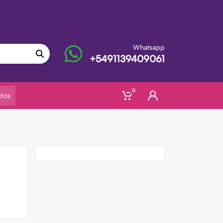
Whatsapp
+5491139409061
0
dos