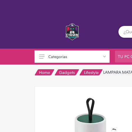
TU PC
Categorias
LAMPARA MAT
Home
Gadgets
Lifestyle
PC GAMER
Playstation
XBOX
Nintendo
Otras consolas