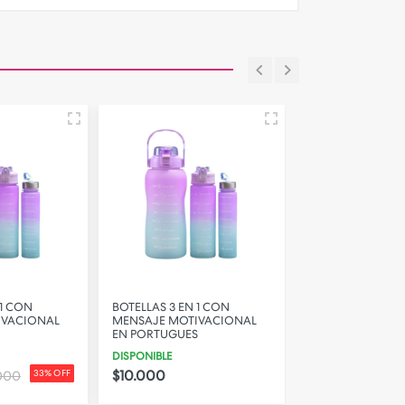
 1 CON
BOTELLAS 3 EN 1 CON
PARLANTE JBL C
IVACIONAL
MENSAJE MOTIVACIONAL
DISPONIBLE
EN PORTUGUES
$495.000
DISPONIBLE
$10.000
000
33% OFF