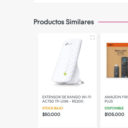
Camara de Seguridad
Gadgets
Productos Similares
Iluminacion
Parlantes
PERSONALIZA TU FUNDA!
CHO DOT 5TH
EXTENSOR DE RANGO WI-FI
AMAZON FIRE
LANCO
AC750 TP-LINK - RE200
PLUS
STOCK BAJO
DISPONIBLE
$50.000
$105.000