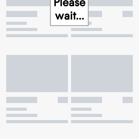
Please
wait...