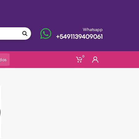
Whatsapp
+5491139409061
0
dos