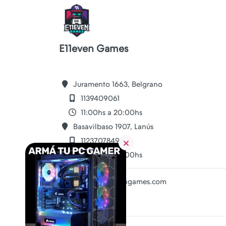
E11even Games
Juramento 1663, Belgrano
1139409061
11:00hs a 20:00hs
Basavilbaso 1907, Lanús
1123707849
11:00hs a 20:00hs
ventas@e11evengames.com