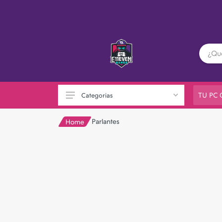
TU PC
Categorias
Parlantes
Home
PC GAMER
Playstation
XBOX
Nintendo
Otras consolas