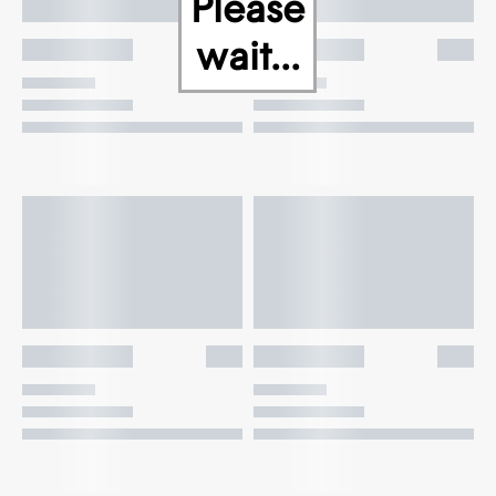
Please
wait...