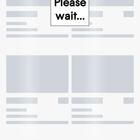
Please
wait...