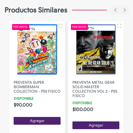
Productos Similares
PREVENTA
PREVENTA
P
PREVENTA SUPER
PREVENTA METAL GEAR
BOMBERMAN
SOLID MASTER
COLLECTION - PS5 FISICO
COLLECTION VOL 2 - PS5
FISICO
DISPONIBLE
DISPONIBLE
$90.000
$100.000
Agregar
Agregar