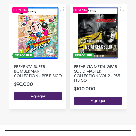
PREVENTA
PREVENTA
P
DISPONIBLE
DISPONIBLE
PREVENTA SUPER
PREVENTA METAL GEAR
BOMBERMAN
SOLID MASTER
5
COLLECTION - PS5 FISICO
COLLECTION VOL 2 - PS5
FISICO
$90.000
$100.000
Agregar
Agregar