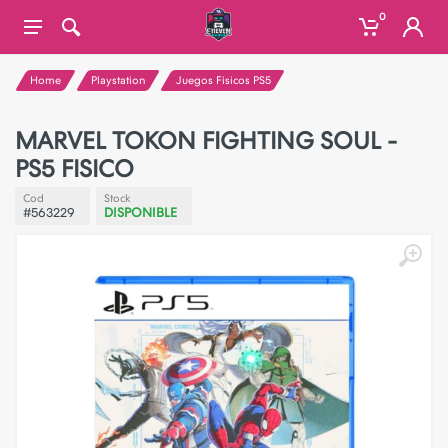
0
Home
Playstation
Juegos Fisicos PS5
MARVEL TOKON FIGHTING SOUL -
PS5 FISICO
Cod
Stock
#563229
DISPONIBLE