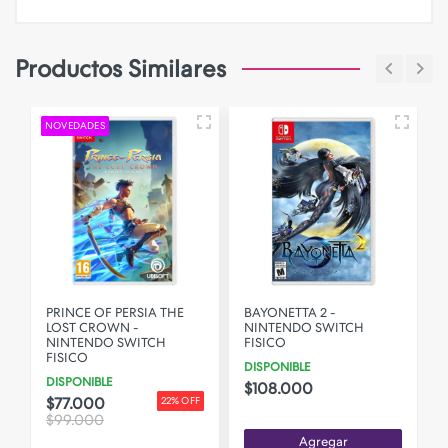
Productos Similares
NOVEDADES
PRINCE OF PERSIA THE
BAYONETTA 2 -
O
LOST CROWN -
NINTENDO SWITCH
NINTENDO SWITCH
FISICO
FISICO
DISPONIBLE
DISPONIBLE
$108.000
$77.000
22% OFF
$99.000
Agregar