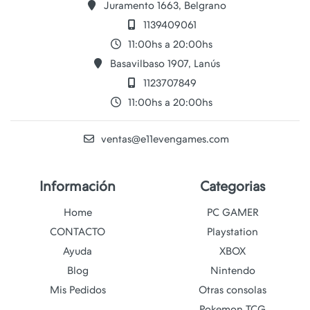
Juramento 1663, Belgrano
1139409061
11:00hs a 20:00hs
Basavilbaso 1907, Lanús
1123707849
11:00hs a 20:00hs
ventas@e11evengames.com
Información
Categorias
Home
PC GAMER
CONTACTO
Playstation
Ayuda
XBOX
Blog
Nintendo
Mis Pedidos
Otras consolas
Pokemon TCG