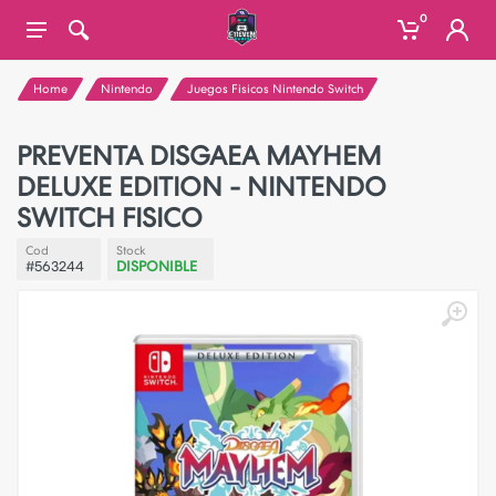
0
Home
Nintendo
Juegos Fisicos Nintendo Switch
PREVENTA DISGAEA MAYHEM
DELUXE EDITION - NINTENDO
SWITCH FISICO
Cod
Stock
#563244
DISPONIBLE