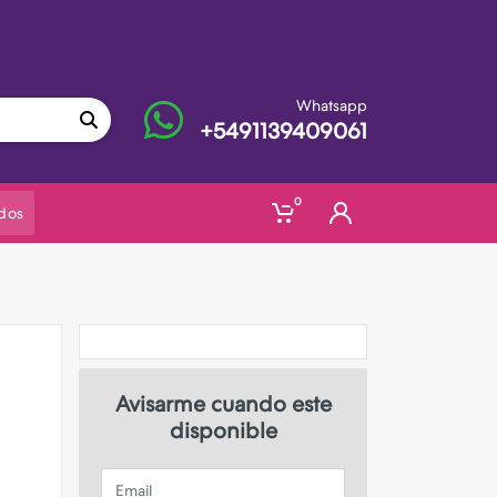
Whatsapp
+5491139409061
0
dos
Avisarme cuando este
disponible
Email