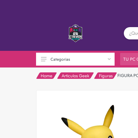
TU PC
Categorias
FIGURA P
Home
Articulos Geek
Figuras
PC GAMER
Playstation
XBOX
Nintendo
Otras consolas