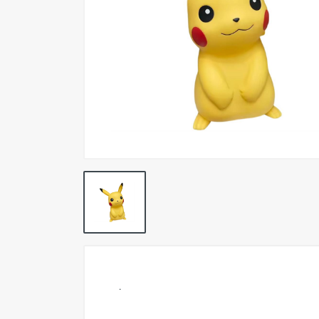
Pokemon TCG
Preventas
SEMINUEVOS
Componentes PC
Gafas Gamer
Mobile Gaming
Notebooks
Perifericos PC
2X1 DIGITALES PS4/PS5
Articulos Geek
Remeras TDV
.
Accesorios telefonía