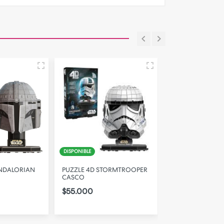
DISPONIBLE
DISPONIBLE
NDALORIAN
PUZZLE 4D STORMTROOPER
PUZZLE 4D MILL
CASCO
FALCON
$55.000
$130.000