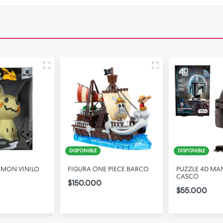
DISPONIBLE
DISPONIBLE
EMON VINILO
FIGURA ONE PIECE BARCO
PUZZLE 4D MA
CASCO
$150.000
$55.000