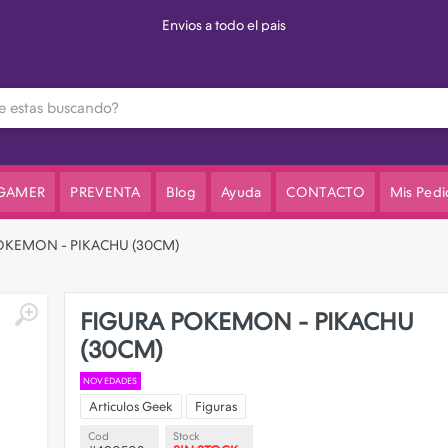
Envios a todo el pais
 GAMER
PREVENTA
Blog
Ayuda
CONTACTO
Mis Pedi
OKEMON - PIKACHU (30CM)
FIGURA POKEMON - PIKACHU
(30CM)
NOVEDADES
Articulos Geek
Figuras
Cod
Stock