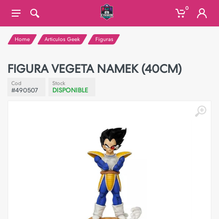
0
Home
Articulos Geek
Figuras
FIGURA VEGETA NAMEK (40CM)
Cod
Stock
#490507
DISPONIBLE