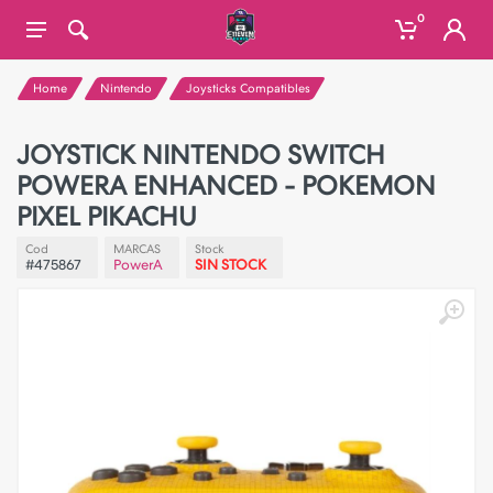
0
Home
Nintendo
Joysticks Compatibles
JOYSTICK NINTENDO SWITCH
POWERA ENHANCED - POKEMON
PIXEL PIKACHU
Cod
MARCAS
Stock
#475867
PowerA
SIN STOCK