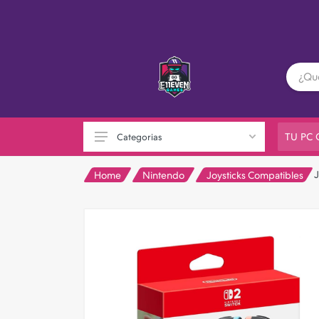
TU PC
Categorias
Home
Nintendo
Joysticks Compatibles
PC GAMER
Playstation
XBOX
Nintendo
Otras consolas