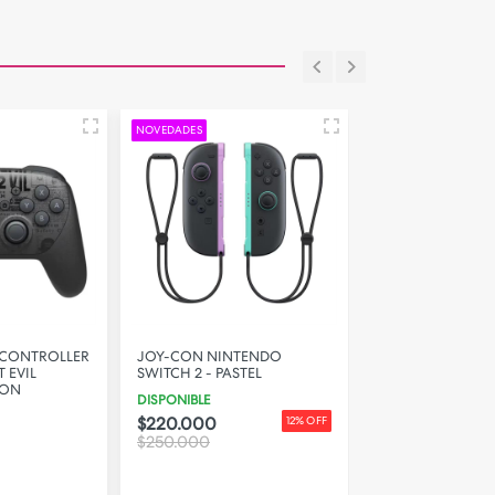
NOVEDADES
 CONTROLLER
JOY-CON NINTENDO
JOY-CON NINT
 EVIL
SWITCH 2 - PASTEL
SWITCH - AZUL 
ION
DISPONIBLE
DISPONIBLE
$220.000
$160.000
12% OFF
$250.000