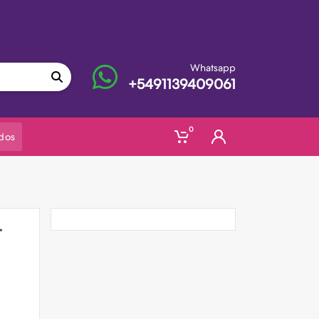
Whatsapp
+5491139409061
0
dos
-