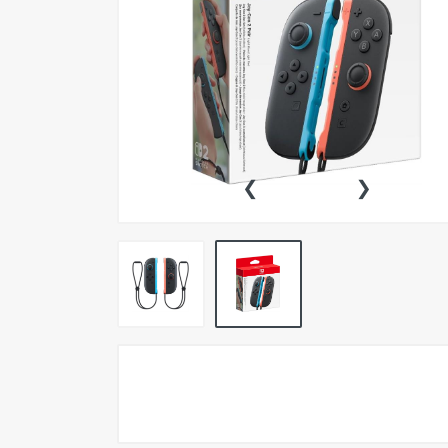
Pokemon TCG
Preventas
SEMINUEVOS
Componentes PC
‹
›
Gafas Gamer
Mobile Gaming
Notebooks
Perifericos PC
2X1 DIGITALES PS4/PS5
Articulos Geek
Remeras TDV
Accesorios telefonía