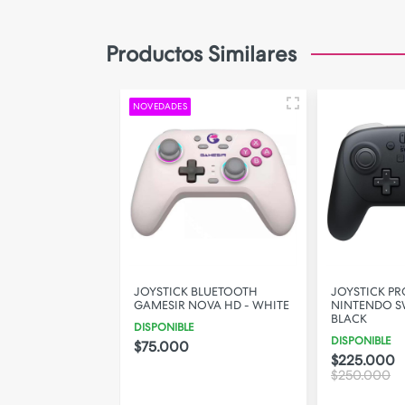
Camara de Seguridad
Gadgets
Productos Similares
Iluminacion
Parlantes
NOVEDADES
PERSONALIZA TU FUNDA!
HORI PARA
JOYSTICK BLUETOOTH
JOYSTICK P
SWITCH Y PC -
GAMESIR NOVA HD - WHITE
NINTENDO SW
INI SUPER
BLACK
DISPONIBLE
IES - PEACH
DISPONIBLE
$75.000
$225.000
$250.000