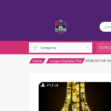
TU PC
Categorias
ATARI 50 THE A
Home
Juegos Digitales PS4
PC GAMER
Playstation
XBOX
Nintendo
Otras consolas