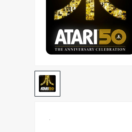
Pokemon TCG
Preventas
SEMINUEVOS
Componentes PC
Gafas Gamer
Mobile Gaming
Notebooks
Perifericos PC
2X1 DIGITALES PS4/PS5
Articulos Geek
Remeras TDV
.
Accesorios telefonía