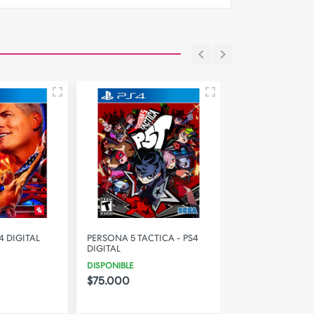
REBAJADO
4 DIGITAL
PERSONA 5 TACTICA - PS4
NARUTO TO BOR
DIGITAL
SHINOBI STRIKER
DIGITAL
DISPONIBLE
DISPONIBLE
$75.000
$21.000
$75.0