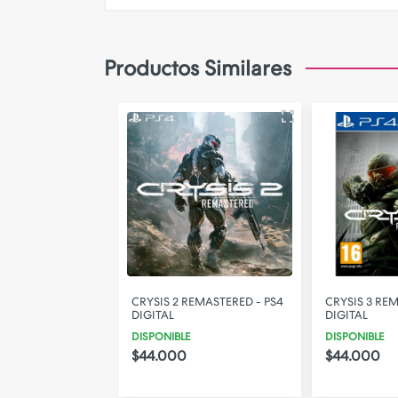
Camara de Seguridad
Gadgets
Productos Similares
Iluminacion
Parlantes
PERSONALIZA TU FUNDA!
F FIGHTERS XV -
CRYSIS 2 REMASTERED - PS4
CRYSIS 3 RE
L
DIGITAL
DIGITAL
DISPONIBLE
DISPONIBLE
$44.000
$44.000
$75.000
72% OFF