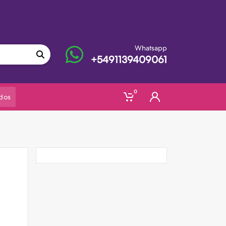
Whatsapp
+5491139409061
0
dos