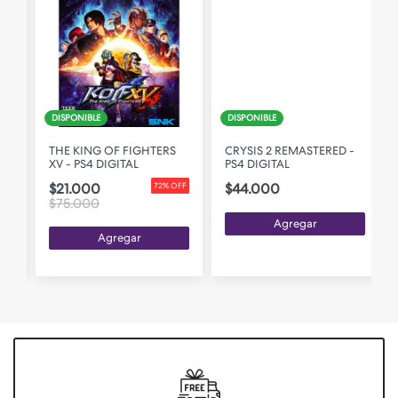
DISPONIBLE
DISPONIBLE
L
THE KING OF FIGHTERS
CRYSIS 2 REMASTERED -
XV - PS4 DIGITAL
PS4 DIGITAL
$21.000
$44.000
72% OFF
$75.000
Agregar
Agregar