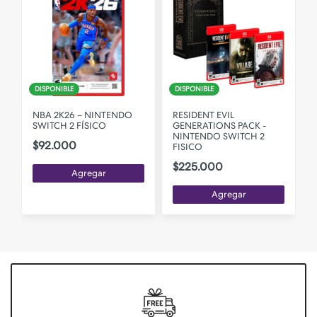
DISPONIBLE
DISPONIBLE
NBA 2K26 – NINTENDO
RESIDENT EVIL
SWITCH 2 FÍSICO
GENERATIONS PACK -
S
NINTENDO SWITCH 2
$92.000
FISICO
$225.000
Agregar
Agregar