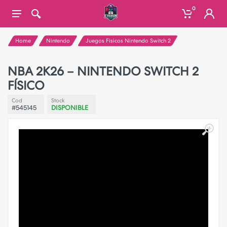
0
Home
Nintendo
Juegos Fisicos Nintendo Switch 2
NBA 2K26 – NINTENDO SWITCH 2
FÍSICO
Cod
Stock
#545145
DISPONIBLE