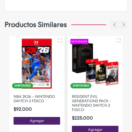
Productos Similares
NOVEDADES
N
DISPONIBLE
DISPONIBLE
NBA 2K26 – NINTENDO
RESIDENT EVIL
SWITCH 2 FÍSICO
GENERATIONS PACK -
S
NINTENDO SWITCH 2
$92.000
FISICO
$225.000
Agregar
Agregar