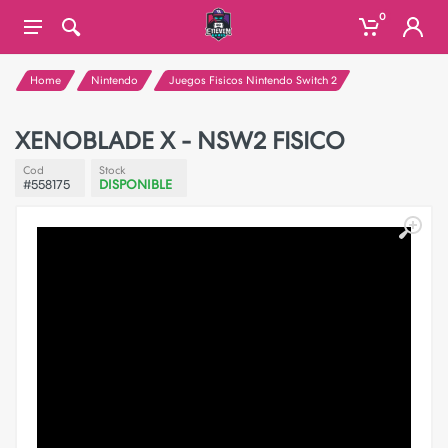
0
Home
Nintendo
Juegos Fisicos Nintendo Switch 2
XENOBLADE X - NSW2 FISICO
Cod
Stock
#558175
DISPONIBLE