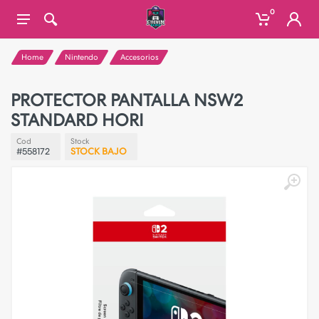
0
Home
Nintendo
Accesorios
PROTECTOR PANTALLA NSW2
STANDARD HORI
Cod
Stock
#558172
STOCK BAJO