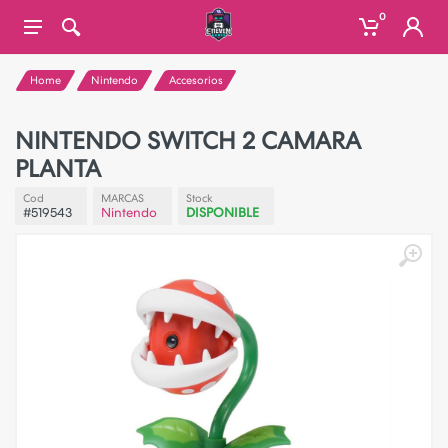
0
Home
Nintendo
Accesorios
NINTENDO SWITCH 2 CAMARA
PLANTA
Cod
MARCAS
Stock
#519543
Nintendo
DISPONIBLE