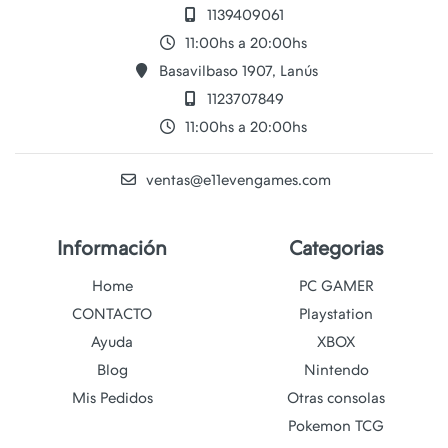
1139409061
11:00hs a 20:00hs
Basavilbaso 1907, Lanús
1123707849
11:00hs a 20:00hs
ventas@e11evengames.com
Información
Categorias
Home
PC GAMER
CONTACTO
Playstation
Ayuda
XBOX
Blog
Nintendo
Mis Pedidos
Otras consolas
Pokemon TCG