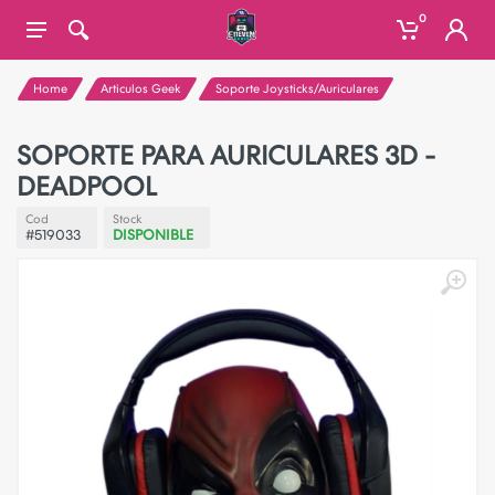
0
Home
Articulos Geek
Soporte Joysticks/Auriculares
SOPORTE PARA AURICULARES 3D -
DEADPOOL
Cod
Stock
#519033
DISPONIBLE