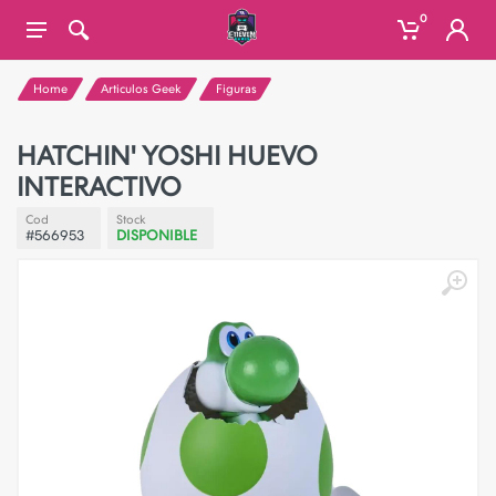
0
Home
Articulos Geek
Figuras
HATCHIN' YOSHI HUEVO
INTERACTIVO
Cod
Stock
#566953
DISPONIBLE