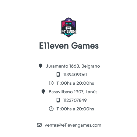
E11even Games
Juramento 1663, Belgrano
1139409061
11:00hs a 20:00hs
Basavilbaso 1907, Lanús
1123707849
11:00hs a 20:00hs
ventas@e11evengames.com