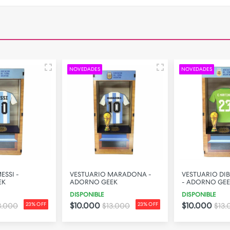
NOVEDADES
NOVEDADES
ESSI -
VESTUARIO MARADONA -
VESTUARIO DI
EK
ADORNO GEEK
- ADORNO GE
DISPONIBLE
DISPONIBLE
$10.000
$10.000
3.000
23% OFF
$13.000
23% OFF
$13.