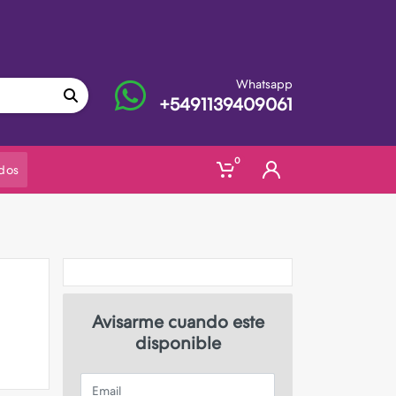
Whatsapp
+5491139409061
0
dos
Avisarme cuando este
disponible
Email