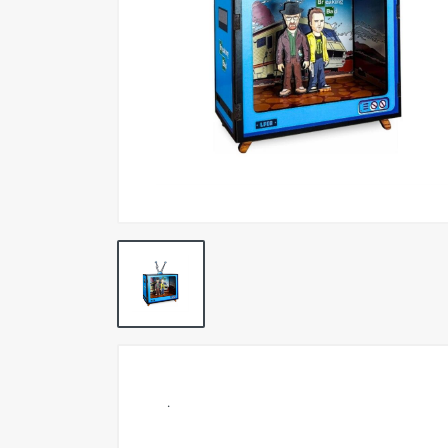
Pokemon TCG
Preventas
SEMINUEVOS
Componentes PC
Gafas Gamer
Mobile Gaming
Notebooks
Perifericos PC
2X1 DIGITALES PS4/PS5
Articulos Geek
Remeras TDV
.
Accesorios telefonía