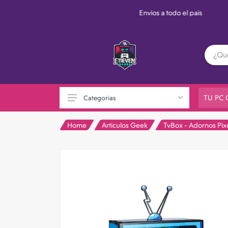
TU PC
Categorias
Home
Articulos Geek
TvBox - Adornos Pix
PC GAMER
Playstation
XBOX
Nintendo
Otras consolas