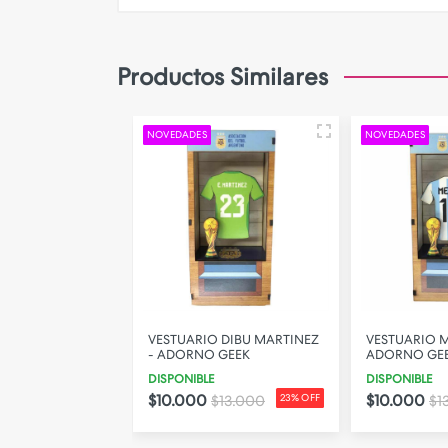
Camara de Seguridad
Gadgets
Productos Similares
Iluminacion
Parlantes
NOVEDADES
NOVEDADES
PERSONALIZA TU FUNDA!
O MARADONA -
VESTUARIO DIBU MARTINEZ
VESTUARIO M
EEK
- ADORNO GEEK
ADORNO GE
DISPONIBLE
DISPONIBLE
$10.000
$10.000
$13.000
23% OFF
$13.000
23% OFF
$1