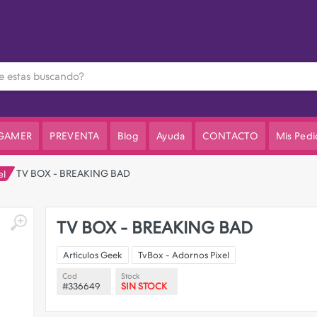
3 cuotas sin interes en el valor de lista
 GAMER
PREVENTA
Blog
Ayuda
CONTACTO
Mis Pedi
TV BOX - BREAKING BAD
el
TV BOX - BREAKING BAD
Articulos Geek
TvBox - Adornos Pixel
Cod
Stock
#336649
SIN STOCK