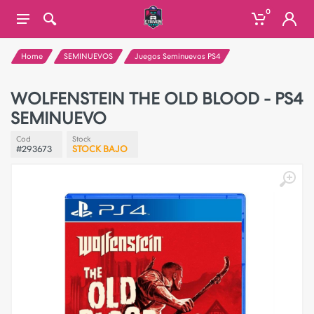
0
Home
SEMINUEVOS
Juegos Seminuevos PS4
WOLFENSTEIN THE OLD BLOOD - PS4
SEMINUEVO
Cod
Stock
#293673
STOCK BAJO