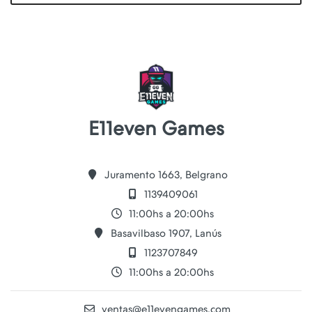
E11even Games
Juramento 1663, Belgrano
1139409061
11:00hs a 20:00hs
Basavilbaso 1907, Lanús
1123707849
11:00hs a 20:00hs
ventas@e11evengames.com