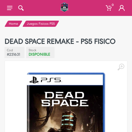
0
Home
Juegos Fisicos PS5
DEAD SPACE REMAKE - PS5 FISICO
Cod
Stock
#231631
DISPONIBLE