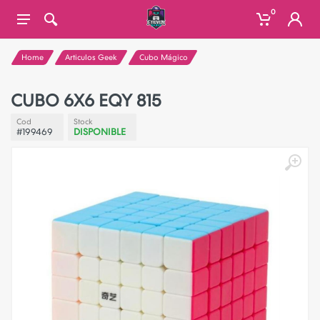
0
Home
Articulos Geek
Cubo Mágico
CUBO 6X6 EQY 815
Cod
Stock
#199469
DISPONIBLE