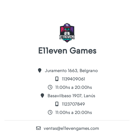
E11even Games
Juramento 1663, Belgrano
1139409061
11:00hs a 20:00hs
Basavilbaso 1907, Lanús
1123707849
11:00hs a 20:00hs
ventas@e11evengames.com