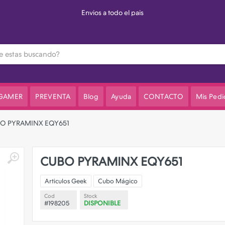
3 cuotas sin interes en el valor de lista
 GAMER
PREVENTA
Blog
Ayuda
CONTACTO
Mis Pedi
O PYRAMINX EQY651
CUBO PYRAMINX EQY651
Articulos Geek
Cubo Mágico
Cod
Stock
#198205
DISPONIBLE