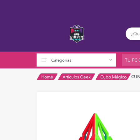
TU PC
Categorias
CUB
Home
Articulos Geek
Cubo Mágico
PC GAMER
Playstation
XBOX
Nintendo
Otras consolas