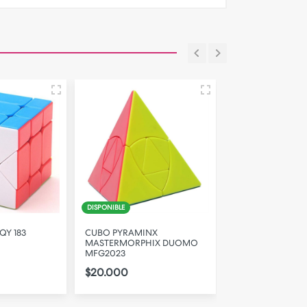
DISPONIBLE
DISPONIBLE
QY 183
CUBO PYRAMINX
CUBO 5X5 CARBO
MASTERMORPHIX DUOMO
$16.000
MFG2023
$20.000