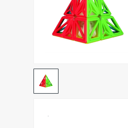
Pokemon TCG
Preventas
SEMINUEVOS
Componentes PC
Gafas Gamer
Mobile Gaming
Notebooks
Perifericos PC
2X1 DIGITALES PS4/PS5
Articulos Geek
Remeras TDV
.
Accesorios telefonía