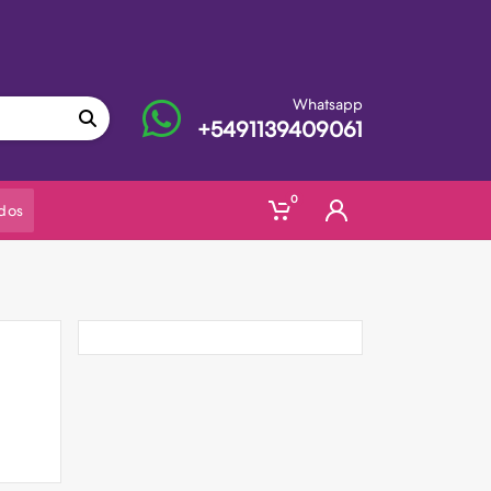
Whatsapp
+5491139409061
0
dos