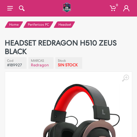
0
Home
Perifericos PC
Headset
HEADSET REDRAGON H510 ZEUS
BLACK
Cod
MARCAS
Stock
#189927
Redragon
SIN STOCK