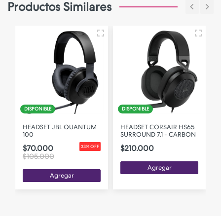
Productos Similares
DISPONIBLE
DISPONIBLE
HEADSET JBL QUANTUM
HEADSET CORSAIR HS65
100
SURROUND 7.1 - CARBON
$70.000
$210.000
F
33% OFF
$105.000
Agregar
Agregar