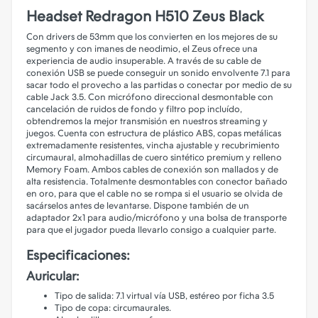
Headset Redragon H510 Zeus Black
Con drivers de 53mm que los convierten en los mejores de su
segmento y con imanes de neodimio, el Zeus ofrece una
experiencia de audio insuperable. A través de su cable de
conexión USB se puede conseguir un sonido envolvente 7.1 para
sacar todo el provecho a las partidas o conectar por medio de su
cable Jack 3.5. Con micrófono direccional desmontable con
cancelación de ruidos de fondo y filtro pop incluído,
obtendremos la mejor transmisión en nuestros streaming y
juegos. Cuenta con estructura de plástico ABS, copas metálicas
extremadamente resistentes, vincha ajustable y recubrimiento
circumaural, almohadillas de cuero sintético premium y relleno
Memory Foam. Ambos cables de conexión son mallados y de
alta resistencia. Totalmente desmontables con conector bañado
en oro, para que el cable no se rompa si el usuario se olvida de
sacárselos antes de levantarse. Dispone también de un
adaptador 2x1 para audio/micrófono y una bolsa de transporte
para que el jugador pueda llevarlo consigo a cualquier parte.
Especificaciones:
Auricular:
Tipo de salida: 7.1 virtual vía USB, estéreo por ficha 3.5
Tipo de copa: circumaurales.