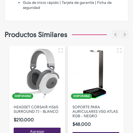
Guía de inicio rápido | Tarjeta de garantía | Ficha de
seguridad
Productos Similares
DISPONIBLE
DISPONIBLE
HEADSET CORSAIR HS65
SOPORTE PARA
N
SURROUND 7.1 - BLANCO
AURICULARES VSG ATLAS
RGB - NEGRO
$210.000
$48.000
Agregar