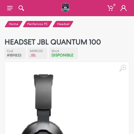
0
Home
Perifericos PC
Headset
HEADSET JBL QUANTUM 100
Cod
MARCAS
Stock
#189833
JBL
DISPONIBLE