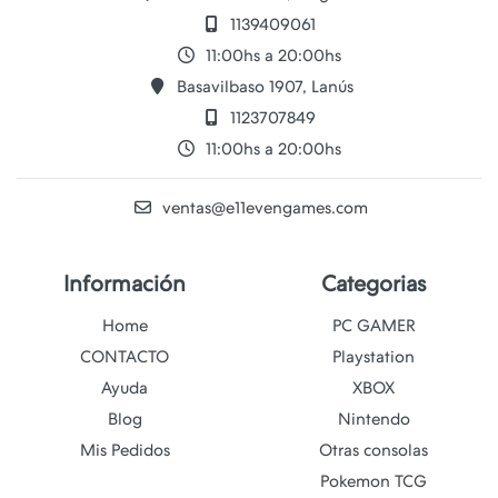
1139409061
11:00hs a 20:00hs
Basavilbaso 1907, Lanús
1123707849
11:00hs a 20:00hs
ventas@e11evengames.com
Información
Categorias
Home
PC GAMER
CONTACTO
Playstation
Ayuda
XBOX
Blog
Nintendo
Mis Pedidos
Otras consolas
Pokemon TCG