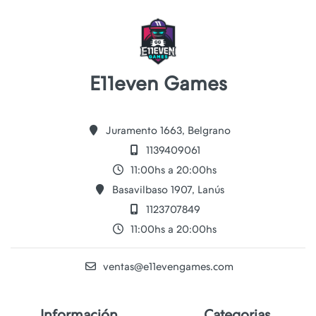
E11even Games
Juramento 1663, Belgrano
1139409061
11:00hs a 20:00hs
Basavilbaso 1907, Lanús
1123707849
11:00hs a 20:00hs
ventas@e11evengames.com
Información
Categorias