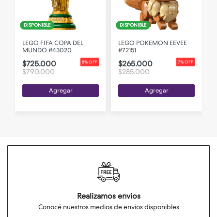
DISPONIBLE
DISPONIBLE
LEGO FIFA COPA DEL
LEGO POKEMON EEVEE
MUNDO #43020
#72151
$725.000
$265.000
8% OFF
7% OFF
$790.000
$285.000
Agregar
Agregar
Realizamos envios
Conocé nuestros medios de envios disponibles