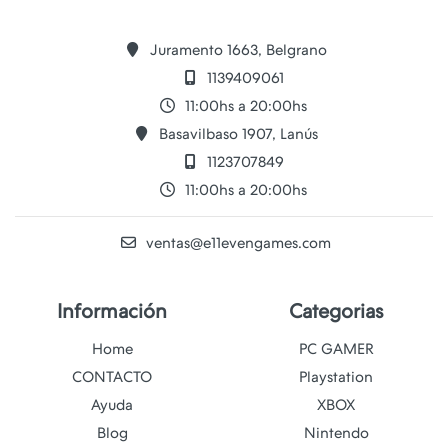
Juramento 1663, Belgrano
1139409061
11:00hs a 20:00hs
Basavilbaso 1907, Lanús
1123707849
11:00hs a 20:00hs
ventas@e11evengames.com
Información
Categorias
Home
PC GAMER
CONTACTO
Playstation
Ayuda
XBOX
Blog
Nintendo