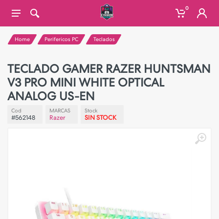
0
Home
Perifericos PC
Teclados
TECLADO GAMER RAZER HUNTSMAN
V3 PRO MINI WHITE OPTICAL
ANALOG US-EN
Cod
MARCAS
Stock
#562148
Razer
SIN STOCK