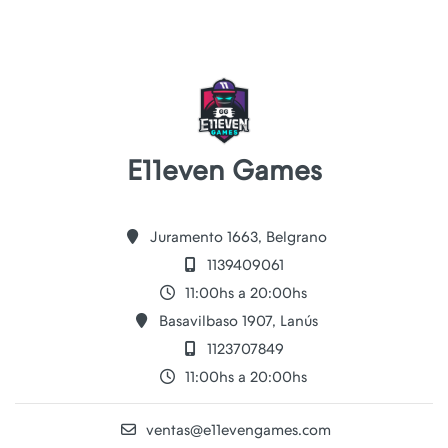
E11even Games
Juramento 1663, Belgrano
1139409061
11:00hs a 20:00hs
Basavilbaso 1907, Lanús
1123707849
11:00hs a 20:00hs
ventas@e11evengames.com