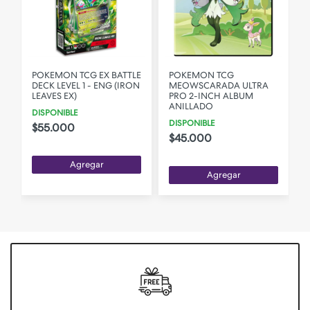
POKEMON TCG EX BATTLE
POKEMON TCG
DECK LEVEL 1 - ENG (IRON
MEOWSCARADA ULTRA
LEAVES EX)
PRO 2-INCH ALBUM
ANILLADO
DISPONIBLE
F
DISPONIBLE
$55.000
$45.000
Agregar
Agregar