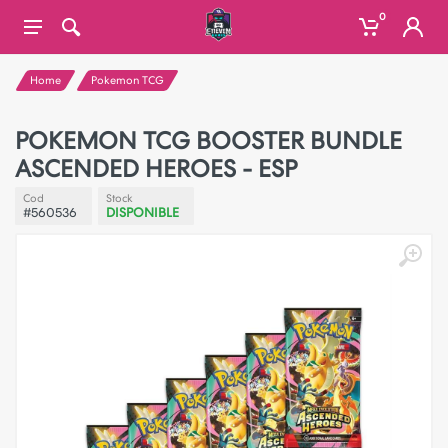
0
Home
Pokemon TCG
POKEMON TCG BOOSTER BUNDLE
ASCENDED HEROES - ESP
Cod
Stock
#560536
DISPONIBLE