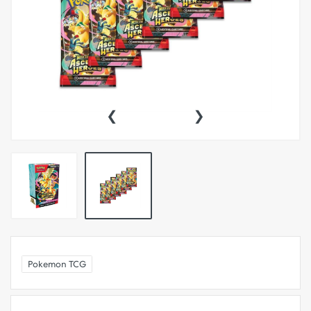
‹
›
Pokemon TCG