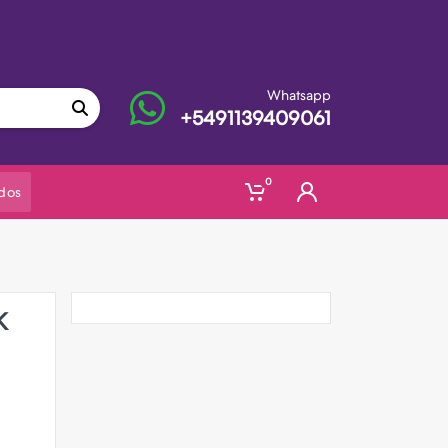
Whatsapp
+5491139409061
0
dos
K