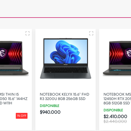
I THIN I5
NOTEBOOK KELYX 15.6” FHD
NOTEBOOK MSI
050 15.6” 144HZ
R3 3200U 8GB 256GB SSD
12450H RTX 205
SD W11H
8GB 512GB SSD
DISPONIBLE
DISPONIBLE
$940.000
$2.410.000
1% OFF
$2.440.000