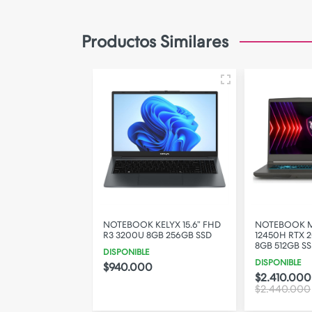
Camara de Seguridad
Gadgets
Productos Similares
Iluminacion
Parlantes
PERSONALIZA TU FUNDA!
MSI THIN I5
NOTEBOOK KELYX 15.6” FHD
NOTEBOOK MS
 2050 15.6” 144HZ
R3 3200U 8GB 256GB SSD
12450H RTX 2
SSD W11H
8GB 512GB S
DISPONIBLE
DISPONIBLE
$940.000
00
$2.410.000
1% OFF
00
$2.440.000