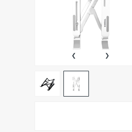
Pokemon TCG
Preventas
SEMINUEVOS
Componentes PC
‹
›
Gafas Gamer
Mobile Gaming
Notebooks
Perifericos PC
2X1 DIGITALES PS4/PS5
Articulos Geek
Remeras TDV
Accesorios telefonía