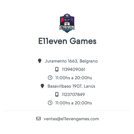
E11even Games
Juramento 1663, Belgrano
1139409061
11:00hs a 20:00hs
Basavilbaso 1907, Lanús
1123707849
11:00hs a 20:00hs
ventas@e11evengames.com