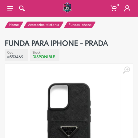
0
Home
Accesorios telefonía
Fundas Iphone
FUNDA PARA IPHONE - PRADA
Cod
Stock
#553469
DISPONIBLE