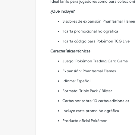
Ideal tanto para jugadores como para coleccioni
Camara de Seguridad
¿Qué incluye?
Gadgets
3 sobres de expansión Phantasmal Flames
Iluminacion
1 carta promocional holográfica
Parlantes
1 carta código para Pokémon TCG Live
PERSONALIZA TU FUNDA!
Características técnicas
Juego: Pokémon Trading Card Game
Expansión: Phantasmal Flames
Idioma: Español
Formato: Triple Pack / Blister
Cartas por sobre: 10 cartas adicionales
Incluye carta promo holográfica
Producto oficial Pokémon