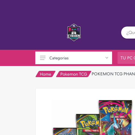
TU PC
Categorias
POKEMON TCG PHANTA
Home
Pokemon TCG
PC GAMER
Playstation
XBOX
Nintendo
Otras consolas