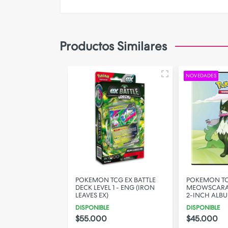
Productos Similares
NOVEDADES
CA POKEMON
POKEMON TCG EX BATTLE
POKEMON T
VA
DECK LEVEL 1 - ENG (IRON
MEOWSCARA
LEAVES EX)
2-INCH ALB
DISPONIBLE
DISPONIBLE
$30.000
33% OFF
$55.000
$45.000