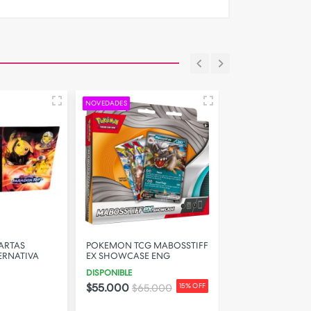
NOVEDADES
NOVEDADES
ARTAS
POKEMON TCG MABOSSTIFF
POKEMON TCG P
ERNATIVA
EX SHOWCASE ENG
EVOLUTIONS MIN
ESPAÑOL
DISPONIBLE
DISPONIBLE
$55.000
$65.000
15% OFF
$60.000