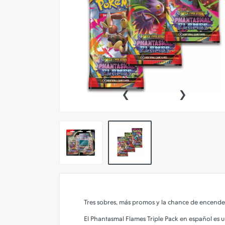
Pokemon TCG
Preventas
SEMINUEVOS
Componentes PC
‹
›
Gafas Gamer
Mobile Gaming
Notebooks
Perifericos PC
2X1 DIGITALES PS4/PS5
Articulos Geek
Remeras TDV
Tres sobres, más promos y la chance de encender
Accesorios telefonía
El Phantasmal Flames Triple Pack en español es