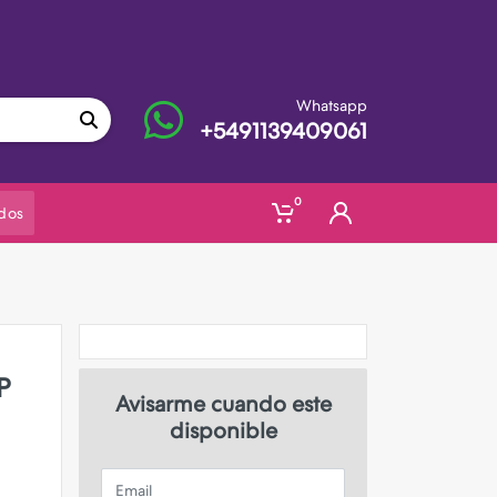
Whatsapp
+5491139409061
0
dos
P
Avisarme cuando este
disponible
Email