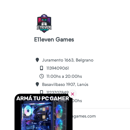
E11even Games
Juramento 1663, Belgrano
1139409061
11:00hs a 20:00hs
Basavilbaso 1907, Lanús
1123707849
11:00hs a 20:00hs
ventas@e11evengames.com