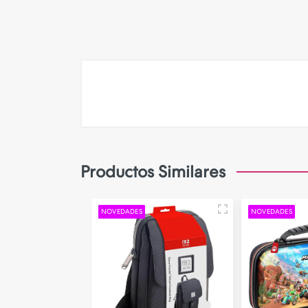
Camara de Seguridad
Gadgets
Iluminacion
Parlantes
PERSONALIZA TU FUNDA!
Productos Similares
NOVEDADES
NOVEDADES