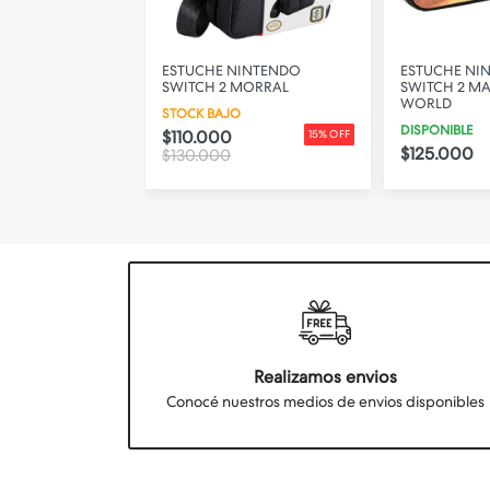
CHICO NINTENDO
ESTUCHE NINTENDO
ESTUCHE NI
EGRO
SWITCH 2 MORRAL
SWITCH 2 MA
WORLD
STOCK BAJO
DISPONIBLE
$110.000
15% OFF
$125.000
$130.000
Realizamos envios
Conocé nuestros medios de envios disponibles