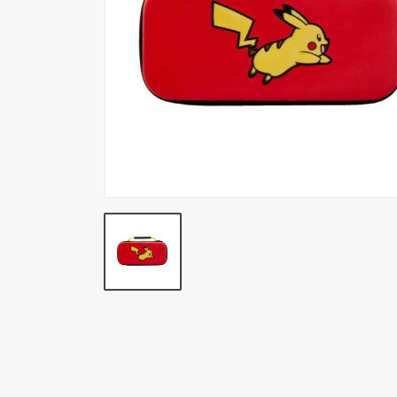
Pokemon TCG
Preventas
SEMINUEVOS
Componentes PC
Gafas Gamer
Mobile Gaming
Notebooks
Perifericos PC
2X1 DIGITALES PS4/PS5
Articulos Geek
Remeras TDV
Accesorios telefonía