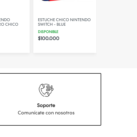
TENDO
ESTUCHE CHICO NINTENDO
ESTUCHE MEDIA
RO CHICO
SWITCH - BLUE
NINTENDO SWIT
DISPONIBLE
DISPONIBLE
$100.000
$150.000
Soporte
Comunícate con nosotros