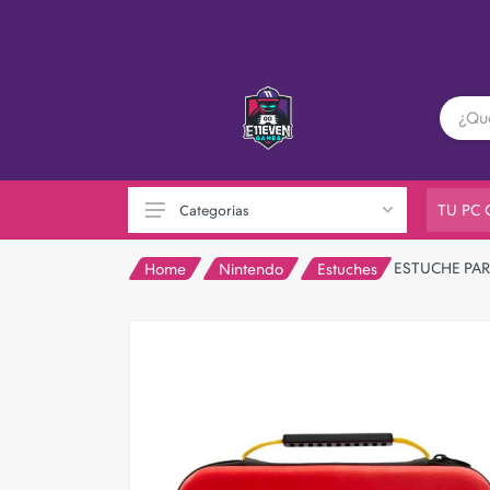
TU PC
Categorias
ESTUCHE PA
Home
Nintendo
Estuches
PC GAMER
Playstation
XBOX
Nintendo
Otras consolas