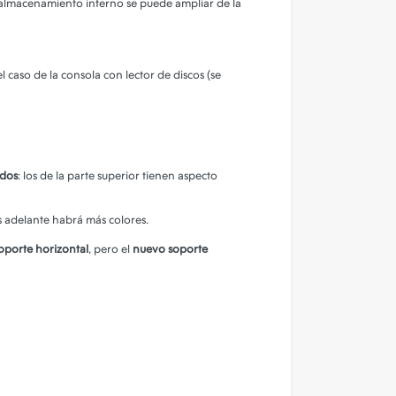
l almacenamiento interno se puede ampliar de la
l caso de la consola con lector de discos (se
ados
: los de la parte superior tienen aspecto
ás adelante habrá más colores.
soporte horizontal
, pero el
nuevo soporte