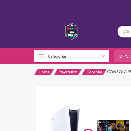
TU PC
Categorias
CONSOLA PS5
Home
Playstation
Consolas
PC GAMER
Playstation
XBOX
Nintendo
Otras consolas