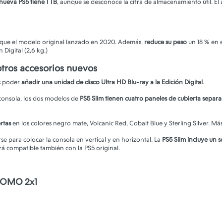
nueva PS5 tiene 1 TB
, aunque se desconoce la cifra de almacenamiento útil. E
que el modelo original lanzado en 2020. Además,
reduce su peso
un 18 % en e
 Digital (2,6 kg.)
otros accesorios nuevos
es poder
añadir una unidad de disco Ultra HD Blu-ray a la Edición Digital
.
 consola, los dos modelos de
PS5 Slim tienen cuatro paneles de cubierta separ
rtas
en los colores negro mate, Volcanic Red, Cobalt Blue y Sterling Silver. M
rse para colocar la consola en vertical y en horizontal. La
PS5 Slim incluye un 
á compatible también con la PS5 original.
ROMO 2x1