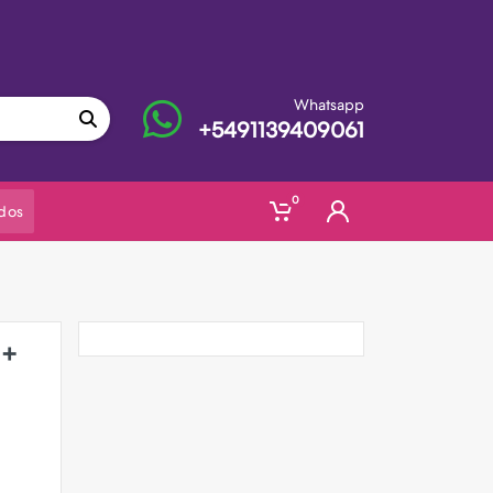
Whatsapp
+5491139409061
0
dos
 +