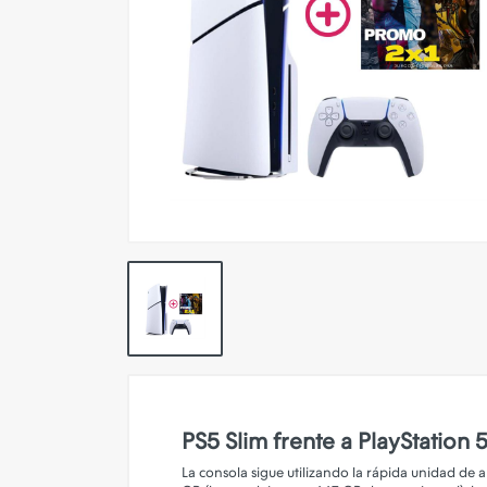
Pokemon TCG
Preventas
SEMINUEVOS
Componentes PC
Gafas Gamer
Mobile Gaming
Notebooks
Perifericos PC
2X1 DIGITALES PS4/PS5
Articulos Geek
Remeras TDV
PS5 Slim frente a PlayStation
Accesorios telefonía
La consola sigue utilizando la rápida unidad d