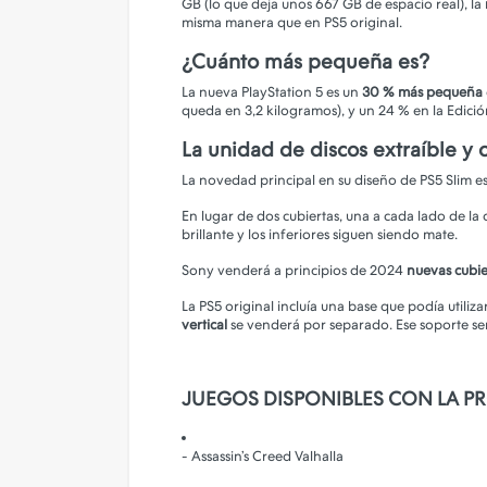
GB (lo que deja unos 667 GB de espacio real), la
Camara de Seguridad
misma manera que en PS5 original.
Gadgets
¿Cuánto más pequeña es?
Iluminacion
La nueva PlayStation 5 es un
30 % más pequeña
queda en 3,2 kilogramos), y un 24 % en la Edición
Parlantes
La unidad de discos extraíble y 
PERSONALIZA TU FUNDA!
La novedad principal en su diseño de PS5 Slim 
En lugar de dos cubiertas, una a cada lado de la
brillante y los inferiores siguen siendo mate.
Sony venderá a principios de 2024
nuevas cubie
La PS5 original incluía una base que podía utiliza
vertical
se venderá por separado. Ese soporte ser
JUEGOS DISPONIBLES CON LA P
- Assassin’s Creed Valhalla