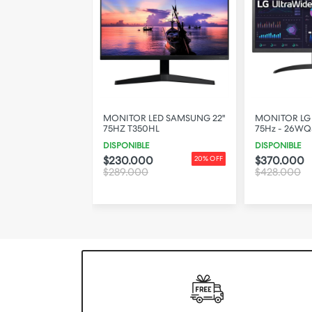
4 ASUS VA24EHF
MONITOR LED SAMSUNG 22"
MONITOR LG 
0Hz
75HZ T350HL
75Hz - 26W
DISPONIBLE
DISPONIBLE
0
$230.000
$370.000
44% OFF
20% OFF
$289.000
$428.000