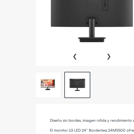
Pokemon TCG
Preventas
SEMINUEVOS
Componentes PC
‹
›
Gafas Gamer
Mobile Gaming
Notebooks
Perifericos PC
2X1 DIGITALES PS4/PS5
Articulos Geek
Remeras TDV
Diseño sin bordes, imagen nítida y rendimiento 
Accesorios telefonía
El monitor LG LED 24’’ Borderless 24MS500 ofrece 