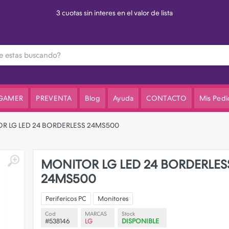
3 cuotas sin interes en el valor de lista
 GAMER
PREVENTA
Blog
Ayuda
CONTACTO
Mis Pedi
R LG LED 24 BORDERLESS 24MS500
MONITOR LG LED 24 BORDERLES
24MS500
Perifericos PC
Monitores
Cod
MARCAS
Stock
#538146
LG
DISPONIBLE