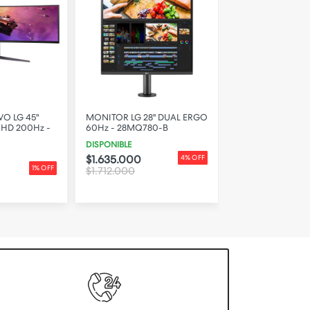
O LG 45"
MONITOR LG 28" DUAL ERGO
MONITOR LG LED 
HD 200Hz -
60Hz - 28MQ780-B
HD 20U401A-B
DISPONIBLE
DISPONIBLE
$1.635.000
$225.000
4% OFF
1% OFF
$1.712.000
$230.000