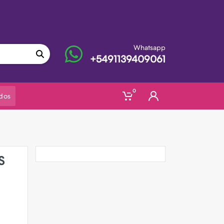
Whatsapp
+5491139409061
0
dos
S