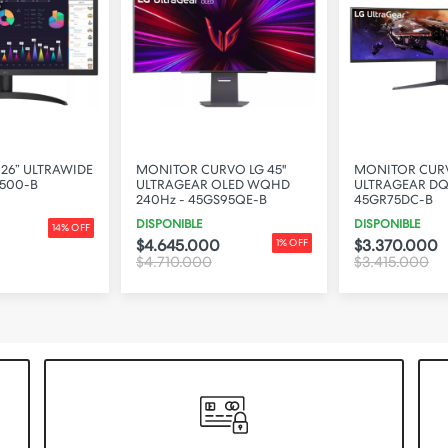
26” ULTRAWIDE
MONITOR CURVO LG 45"
MONITOR CURV
Q500-B
ULTRAGEAR OLED WQHD
ULTRAGEAR DQ
240Hz - 45GS95QE-B
45GR75DC-B
DISPONIBLE
DISPONIBLE
14% OFF
$4.645.000
$3.370.000
1% OFF
$4.710.000
$3.415.000