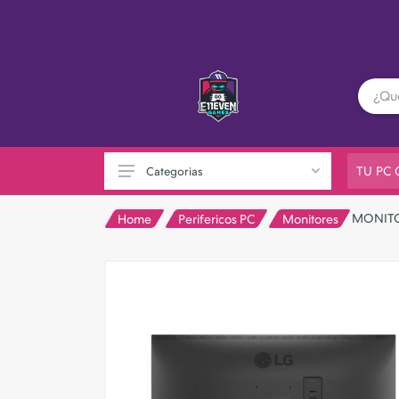
TU PC
Categorias
MONITO
Home
Perifericos PC
Monitores
PC GAMER
Playstation
XBOX
Nintendo
Otras consolas