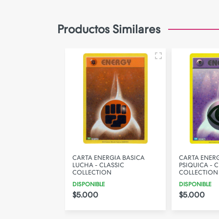
Camara de Seguridad
Gadgets
Productos Similares
Iluminacion
Parlantes
PERSONALIZA TU FUNDA!
RGIA BASICA
CARTA ENERGIA BASICA
CARTA ENERG
SSIC
LUCHA - CLASSIC
PSIQUICA - C
ON
COLLECTION
COLLECTION
DISPONIBLE
DISPONIBLE
$5.000
$5.000