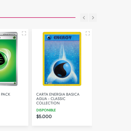
 PACK
CARTA ENERGIA BASICA
CARTA ENERGIA 
AGUA - CLASSIC
FUEGO - CLASSI
COLLECTION
COLLECTION
DISPONIBLE
DISPONIBLE
$5.000
$5.000