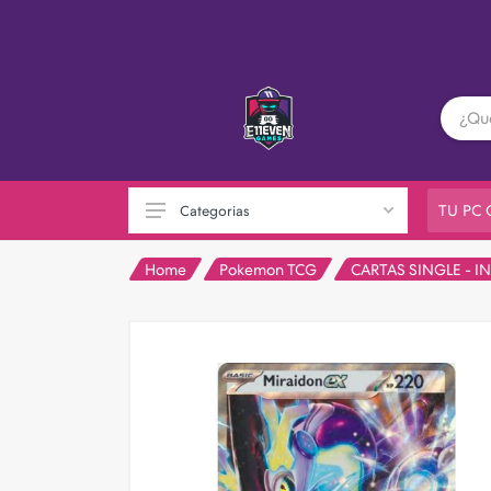
TU PC
Categorias
Home
Pokemon TCG
CARTAS SINGLE - I
PC GAMER
Playstation
XBOX
Nintendo
Otras consolas