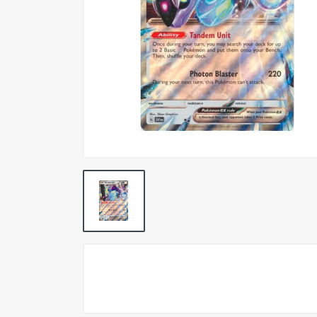
Pokemon TCG
Preventas
SEMINUEVOS
Componentes PC
Gafas Gamer
Mobile Gaming
Notebooks
Perifericos PC
2X1 DIGITALES PS4/PS5
Articulos Geek
Remeras TDV
Accesorios telefonía