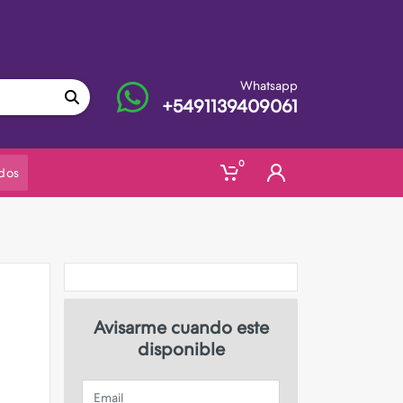
Whatsapp
+5491139409061
0
dos
Avisarme cuando este
disponible
Email