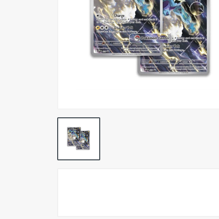
Pokemon TCG
Preventas
SEMINUEVOS
Componentes PC
Gafas Gamer
Mobile Gaming
Notebooks
Perifericos PC
2X1 DIGITALES PS4/PS5
Articulos Geek
Remeras TDV
Accesorios telefonía