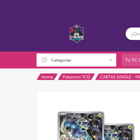
TU PC
Categorias
Home
Pokemon TCG
CARTAS SINGLE - I
PC GAMER
Playstation
XBOX
Nintendo
Otras consolas