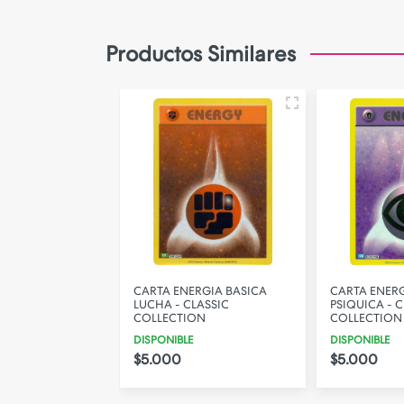
Camara de Seguridad
Gadgets
Productos Similares
Iluminacion
Parlantes
PERSONALIZA TU FUNDA!
RGIA BASICA
CARTA ENERGIA BASICA
CARTA ENERG
SSIC
LUCHA - CLASSIC
PSIQUICA - C
ON
COLLECTION
COLLECTION
DISPONIBLE
DISPONIBLE
$5.000
$5.000