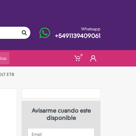
Whatsapp
+5491139409061
0
dos
LT ETB
Avisarme cuando este
disponible
Email