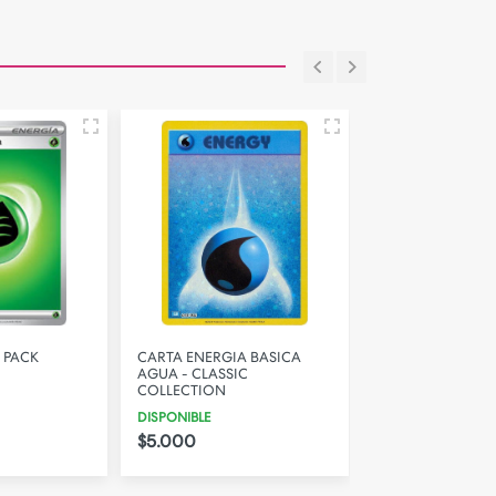
 PACK
CARTA ENERGIA BASICA
CARTA ENERGIA 
AGUA - CLASSIC
FUEGO - CLASSI
COLLECTION
COLLECTION
DISPONIBLE
DISPONIBLE
$5.000
$5.000