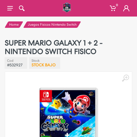
0
Home
Juegos Fisicos Nintendo Switch
SUPER MARIO GALAXY 1 + 2 -
NINTENDO SWITCH FISICO
Cod
Stock
#532927
STOCK BAJO