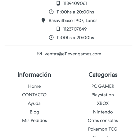
1139409061
11:00hs a 20:00hs
Basavilbaso 1907, Lanús
1123707849
11:00hs a 20:00hs
ventas@e11evengames.com
Información
Categorias
Home
PC GAMER
CONTACTO
Playstation
Ayuda
XBOX
Blog
Nintendo
Mis Pedidos
Otras consolas
Pokemon TCG