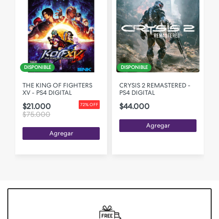
DISPONIBLE
DISPONIBLE
L
THE KING OF FIGHTERS
CRYSIS 2 REMASTERED -
XV - PS4 DIGITAL
PS4 DIGITAL
$21.000
$44.000
72% OFF
$75.000
Agregar
Agregar